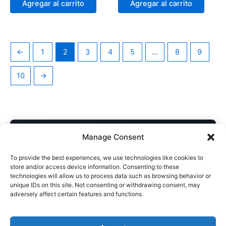
Agregar al carrito
Agregar al carrito
←
1
2
3
4
5
…
8
9
10
→
COMPRA DIRECTA AL AUTOR
Manage Consent
Descarga inmediata • Acceso desde cualquier dispositivo
To provide the best experiences, we use technologies like cookies to
Soporte personal si necesitás ayuda con el archivo
store and/or access device information. Consenting to these
technologies will allow us to process data such as browsing behavior or
Sin intermediarios · Apoyás directamente al artista
unique IDs on this site. Not consenting or withdrawing consent, may
adversely affect certain features and functions.