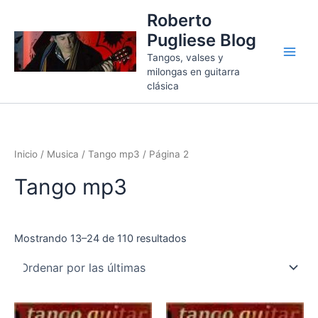
Ordenado
Ir
por
Roberto
más
al
recientes
Pugliese Blog
contenido
Tangos, valses y
milongas en guitarra
clásica
Inicio
/
Musica
/
Tango mp3
/ Página 2
Tango mp3
Mostrando 13–24 de 110 resultados