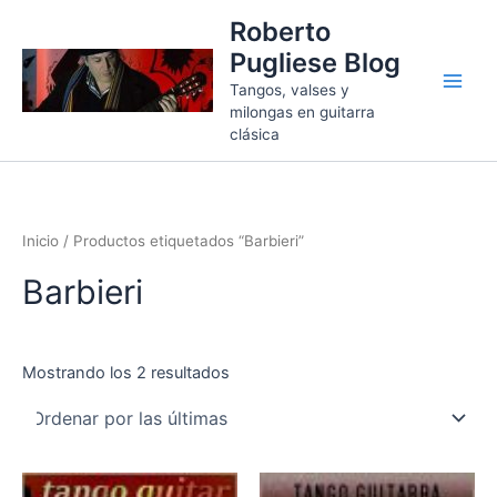
Ordenado
Ir
por
Roberto
más
al
recientes
Pugliese Blog
contenido
Tangos, valses y
milongas en guitarra
clásica
Inicio
/ Productos etiquetados “Barbieri”
Barbieri
Mostrando los 2 resultados