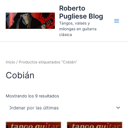
Ordenado
Ir
por
Roberto
más
al
recientes
Pugliese Blog
contenido
Tangos, valses y
milongas en guitarra
clásica
Inicio
/ Productos etiquetados “Cobián”
Cobián
Mostrando los 9 resultados