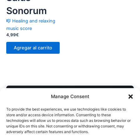
Sonorum
🎼 Healing and relaxing
music score
4,99
€
Agregar al carrito
COMPRA DIRECTA AL AUTOR
Manage Consent
Descarga inmediata • Acceso desde cualquier dispositivo
To provide the best experiences, we use technologies like cookies to
Soporte personal si necesitás ayuda con el archivo
store and/or access device information. Consenting to these
technologies will allow us to process data such as browsing behavior or
Sin intermediarios · Apoyás directamente al artista
unique IDs on this site. Not consenting or withdrawing consent, may
adversely affect certain features and functions.