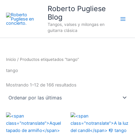
Sorted
Ir
by
Roberto Pugliese
latest
al
Blog
contenido
Tangos, valses y milongas en
guitarra clásica
Inicio
/ Productos etiquetados “tango”
tango
Mostrando 1–12 de 166 resultados