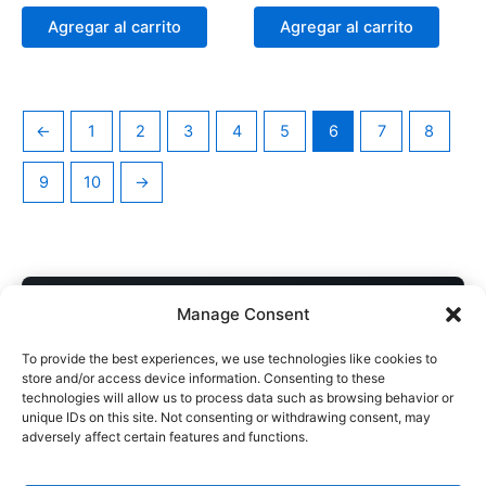
Agregar al carrito
Agregar al carrito
←
1
2
3
4
5
6
7
8
9
10
→
COMPRA DIRECTA AL AUTOR
Manage Consent
Descarga inmediata • Acceso desde cualquier dispositivo
To provide the best experiences, we use technologies like cookies to
Soporte personal si necesitás ayuda con el archivo
store and/or access device information. Consenting to these
technologies will allow us to process data such as browsing behavior or
Sin intermediarios · Apoyás directamente al artista
unique IDs on this site. Not consenting or withdrawing consent, may
adversely affect certain features and functions.