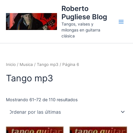
Ordenado
Ir
por
Roberto
más
al
recientes
Pugliese Blog
contenido
Tangos, valses y
milongas en guitarra
clásica
Inicio
/
Musica
/
Tango mp3
/ Página 6
Tango mp3
Mostrando 61–72 de 110 resultados