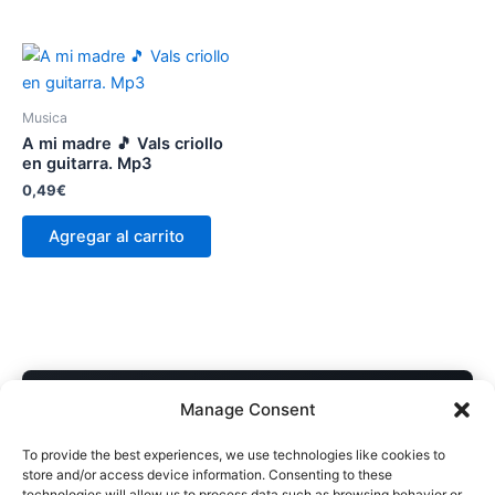
Musica
A mi madre 🎵 Vals criollo
en guitarra. Mp3
0,49
€
Agregar al carrito
COMPRA DIRECTA AL AUTOR
Manage Consent
Descarga inmediata • Acceso desde cualquier dispositivo
To provide the best experiences, we use technologies like cookies to
Soporte personal si necesitás ayuda con el archivo
store and/or access device information. Consenting to these
technologies will allow us to process data such as browsing behavior or