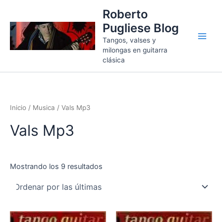
Ordenado
Ir
por
Roberto
más
al
recientes
Pugliese Blog
contenido
Tangos, valses y
milongas en guitarra
clásica
Inicio
/
Musica
/ Vals Mp3
Vals Mp3
Mostrando los 9 resultados