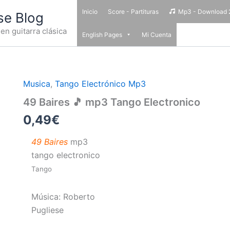
Inicio
Score - Partituras
Mp3 - Download 
se Blog
en guitarra clásica
English Pages
Mi Cuenta
Musica
,
Tango Electrónico Mp3
49
Baires
49 Baires 🎵 mp3 Tango Electronico
🎵
mp3
0,49
€
Tango
Electronico
49 Baires
mp3
cantidad
tango electronico
Tango
Música: Roberto
Pugliese