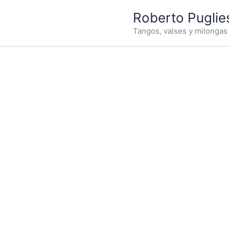
Ir
Roberto Puglie
al
Tangos, valses y milongas 
contenido