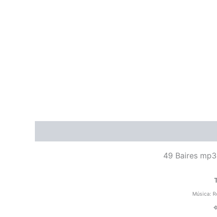
Descripción
Valoraciones (0)
Tal vez sera 
49 Baires
mp3 
Música: R
