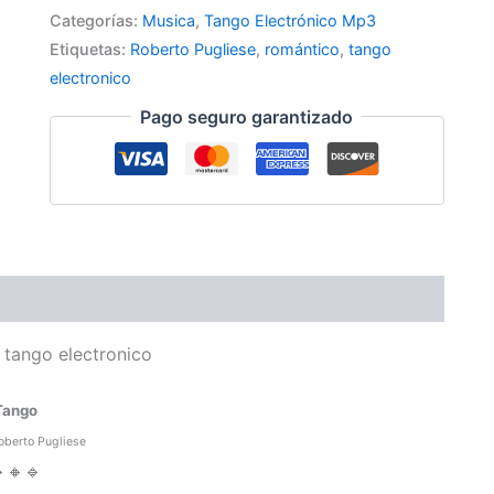
Categorías:
Musica
,
Tango Electrónico Mp3
Etiquetas:
Roberto Pugliese
,
romántico
,
tango
electronico
Pago seguro garantizado
su voz - guitarra tango Roberto Pugliese
tango electronico
Tango
oberto Pugliese
🔸🔹