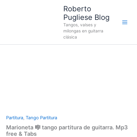
Ir
Roberto
al
Pugliese Blog
contenido
Tangos, valses y
milongas en guitarra
clásica
Marioneta
🎼
tango
partitura
de
guitarra.
Mp3
free
&
Partitura
,
Tango Partitura
Tabs
cantidad
Marioneta
🎼 tango partitura de guitarra. Mp3
free & Tabs