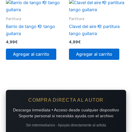
Partitura
Partitura
Barrio de tango 🎼 tango
Clavel del aire 🎼 partitura
guitarra
tango guitarra
4,99
€
4,99
€
Agregar al carrito
Agregar al carrito
COMPRA DIRECTA AL AUTOR
Descarga inmediata • Acceso desde cualquier dispositivo
Soporte personal si necesitás ayuda con el archivo
Sin intermediarios · Apoyás directamente al artista