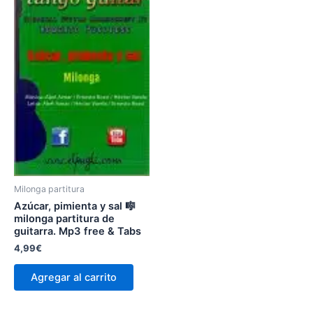
Milonga partitura
Azúcar, pimienta y sal
🎼
milonga partitura de
guitarra. Mp3 free & Tabs
4,99
€
Agregar al carrito