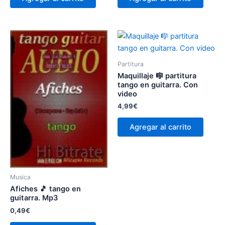
Partitura
Maquillaje 🎼 partitura
tango en guitarra. Con
video
4,99
€
Agregar al carrito
Musica
Afiches 🎵 tango en
guitarra. Mp3
0,49
€