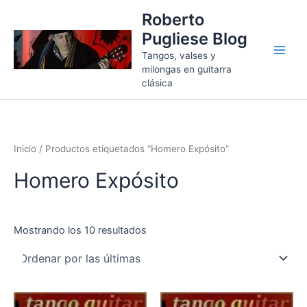
Ordenado
Ir
por
Roberto
más
al
recientes
Pugliese Blog
contenido
Tangos, valses y
milongas en guitarra
clásica
Inicio
/ Productos etiquetados “Homero Expósito”
Homero Expósito
Mostrando los 10 resultados