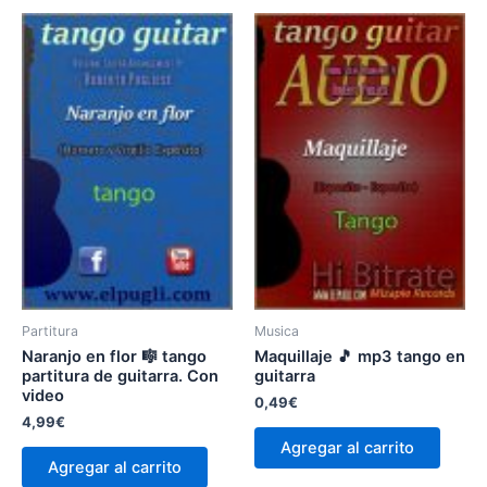
Partitura
Musica
Naranjo en flor 🎼 tango
Maquillaje 🎵 mp3 tango en
partitura de guitarra. Con
guitarra
video
0,49
€
4,99
€
Agregar al carrito
Agregar al carrito