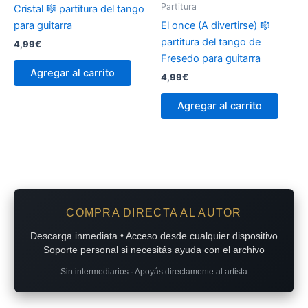
Partitura
Cristal 🎼 partitura del tango
para guitarra
El once (A divertirse) 🎼
partitura del tango de
4,99
€
Fresedo para guitarra
Agregar al carrito
4,99
€
Agregar al carrito
COMPRA DIRECTA AL AUTOR
Descarga inmediata • Acceso desde cualquier dispositivo
Soporte personal si necesitás ayuda con el archivo
Sin intermediarios · Apoyás directamente al artista