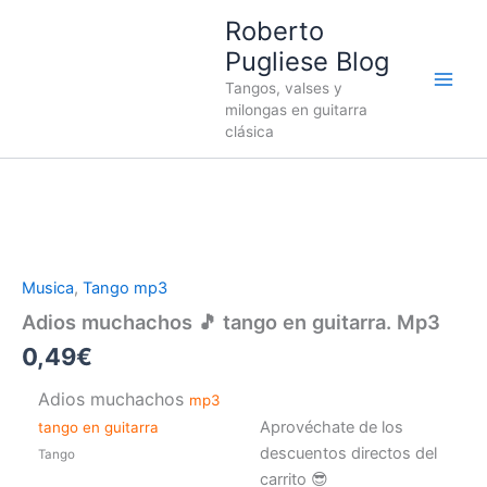
Ir
Roberto
al
Pugliese Blog
contenido
Tangos, valses y
milongas en guitarra
clásica
Adios
muchachos
🎵
Musica
,
Tango mp3
tango
en
Adios muchachos 🎵 tango en guitarra. Mp3
guitarra.
0,49
€
Mp3
cantidad
Adios muchachos
mp3
Aprovéchate de los
tango en guitarra
descuentos directos del
Tango
carrito 😎