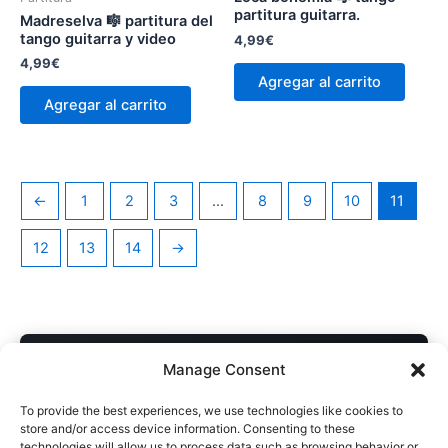
partitura guitarra.
Madreselva 🎼 partitura del
tango guitarra y video
4,99
€
4,99
€
Agregar al carrito
Agregar al carrito
←
1
2
3
…
8
9
10
11
12
13
14
→
COMPRA DIRECTA AL AUTOR
Manage Consent
Descarga inmediata • Acceso desde cualquier dispositivo
To provide the best experiences, we use technologies like cookies to
Soporte personal si necesitás ayuda con el archivo
store and/or access device information. Consenting to these
technologies will allow us to process data such as browsing behavior or