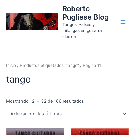
Ordenado
Ir
por
Roberto
más
al
recientes
Pugliese Blog
contenido
Tangos, valses y
milongas en guitarra
clásica
Inicio
/
Productos etiquetados “tango”
/ Página 11
tango
Mostrando 121–132 de 166 resultados